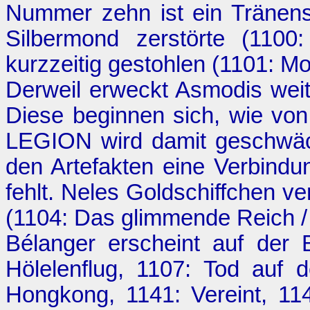
Nummer zehn ist ein Tränens
Silbermond zerstörte (1100
kurzzeitig gestohlen (1101:
Mo
Derweil erweckt Asmodis wei
Diese beginnen sich, wie vo
LEGION wird damit geschwäc
den Artefakten eine Verbindu
fehlt. Neles Goldschiffchen ve
(1104:
Das glimmende Reich
/
Bélanger erscheint auf der 
Hölelenflug
, 1107:
Tod auf 
Hongkong
, 1141:
Vereint
, 1