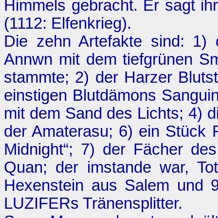
Himmels gebracht. Er sagt ih
(1112:
Elfenkrieg
).
Die zehn Artefakte sind: 1)
Annwn mit dem tiefgrünen Sm
stammte; 2) der Harzer Bluts
einstigen Blutdämons Sanguinu
mit dem Sand des Lichts; 4) d
der Amaterasu; 6) ein Stück F
Midnight“; 7) der Fächer des
Quan; der imstande war, To
Hexenstein aus Salem und 9
LUZIFERs Tränensplitter.