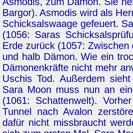
Asmodis, zum Dämon. Sie nen
Bargor
). Asmodis wird als He
Schicksalswaage gefeuert. Sa
(1056:
Saras Schicksalsprüf
Erde zurück (1057:
Zwischen 
und halb Dämon. Wie ein trock
Dämonenkräfte nicht mehr an
Uschis Tod. Außerdem sieht 
Sara Moon muss nun an eine
(1061:
Schattenwelt
). Vorhe
Tunnel nach Avalon zerstör
dafür nicht missbraucht wer