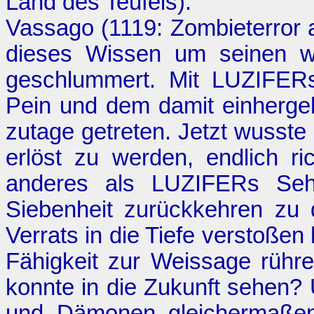
Land des Teufels
).
Vassago (1119:
Zombieterror
dieses Wissen um seinen w
geschlummert. Mit LUZIFERs
Pein und dem damit einherge
zutage getreten. Jetzt wusste
erlöst zu werden, endlich ri
anderes als LUZIFERs Sehn
Siebenheit zurückkehren zu 
Verrats in die Tiefe verstoße
Fähigkeit zur Weissage rühr
konnte in die Zukunft sehen
und Dämonen gleichermaßen 