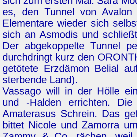
sich zum ersten Mal. Sara Mo
es, den Tunnel von Avalon 
Elementare wieder sich selbs
sich an Asmodis und schließt
Der abgekoppelte Tunnel pe
durchdringt kurz den ORONTH
getötete Erzdämon Belial a
sterbende Land
).
Vassago will in der Hölle e
und -Halden errichten. Die 
Amaterasus Schrein. Das gefä
bittet Nicole und Zamorra um
Zammy & Co. rächen, weil e