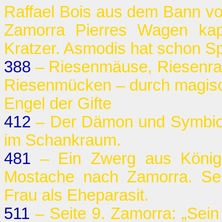
Raffael Bois aus dem Bann vo
Zamorra Pierres Wagen kapu
Kratzer. Asmodis hat schon S
388
– Riesenmäuse, Riesenrat
Riesenmücken – durch magis
Engel der Gifte
412
– Der Dämon und Symbion
im Schankraum.
481
– Ein Zwerg aus König L
Mostache nach Zamorra. Sei
Frau als Eheparasit.
511
– Seite 9. Zamorra: „Sein