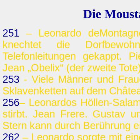
Die Moust
251
– Leonardo deMontagne
knechtet die Dorfbewo
Telefonleitungen gekappt. Pi
Jean „Obelix“ (der zweite Tote)
253
- Viele Männer und Fraue
Sklavenketten auf dem Châte
256
– Leonardos Höllen-Salama
stirbt. Jean Frere. Gustav u
Stern kann durch Berührung ei
262
– Leonardo sorgte mit ei