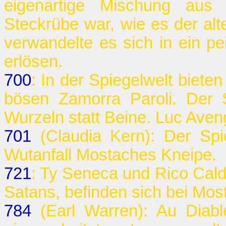
eigenartige Mischung aus 
Steckrübe war, wie es der alt
verwandelte es sich in ein p
erlösen.
700
: In der Spiegelwelt biet
bösen Zamorra Paroli. Der 
Wurzeln statt Beine. Luc Ave
701
(Claudia Kern): Der Spie
Wutanfall Mostaches Kneipe.
721
: Ty Seneca und Rico Cald
Satans, befinden sich bei Mos
784
(Earl Warren): Au Diab