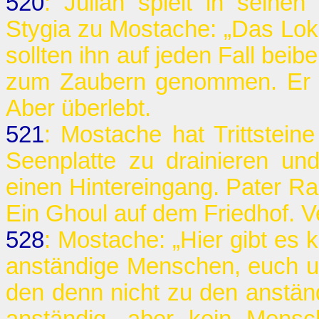
520
: Julian spielt in seine
Stygia zu Mostache: „Das Loka
sollten ihn auf jeden Fall beib
zum Zaubern genommen. Er la
Aber überlebt.
521
: Mostache hat Trittsteine
Seenplatte zu drainieren un
einen Hintereingang. Pater Ral
Ein Ghoul auf dem Friedhof. V
528
: Mostache: „Hier gibt es
anständige Menschen, euch un
den denn nicht zu den anstän