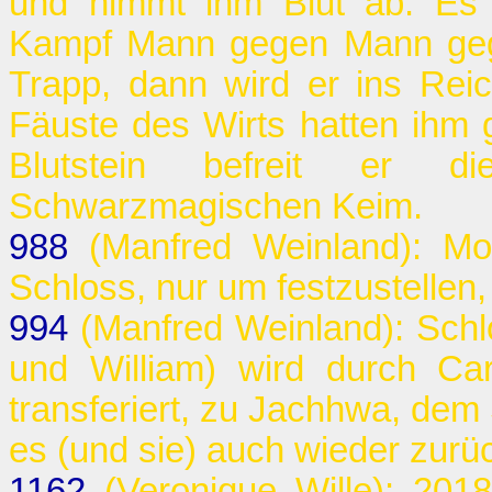
und nimmt ihm Blut ab. Es i
Kampf Mann gegen Mann gege
Trapp, dann wird er ins Rei
Fäuste des Wirts hatten ihm 
Blutstein befreit er 
Schwarzmagischen Keim.
988
(Manfred Weinland): Mo
Schloss, nur um festzustellen
994
(Manfred Weinland): Schl
und William) wird durch Ca
transferiert, zu Jachhwa, de
es (und sie) auch wieder zurü
1162
(Veronique Wille): 201