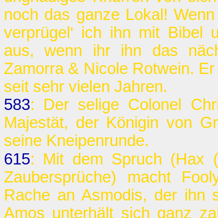
noch das ganze Lokal! Wenn e
verprügel‘ ich ihn mit Bibe
aus, wenn ihr ihn das näch
Zamorra & Nicole Rotwein. Er
seit sehr vielen Jahren.
583
: Der selige Colonel Chri
Majestät, der Königin von G
seine Kneipenrunde.
615
: Mit dem Spruch (Hax 
Zaubersprüche) macht Fool
Rache an Asmodis, der ihn s
Amos unterhält sich ganz z